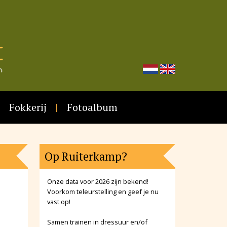
Fokkerij
Fotoalbum
Op Ruiterkamp?
Onze data voor 2026 zijn bekend!
Voorkom teleurstelling en geef je nu
vast op!
Samen trainen in dressuur en/of