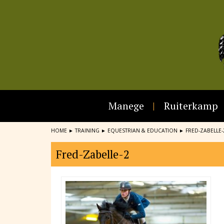
Manege
Ruiterkamp
HOME
►
TRAINING
►
EQUESTRIAN & EDUCATION
►
FRED-ZABELLE-
Fred-Zabelle-2