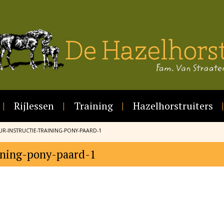
Rijlessen
Training
Hazelhorstruiters
R-INSTRUCTIE-TRAINING-PONY-PAARD-1
aining-pony-paard-1