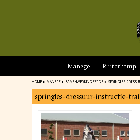
Manege
Ruiterkamp
HOME
►
MANEGE
►
SAMENWERKING EERDE
►
SPRINGLES-DRESSUU
springles-dressuur-instructie-tr