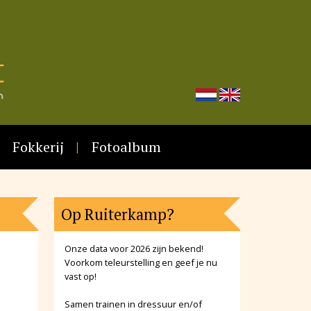
Fokkerij
Fotoalbum
Op Ruiterkamp?
Onze data voor 2026 zijn bekend!
Voorkom teleurstelling en geef je nu
vast op!
Samen trainen in dressuur en/of