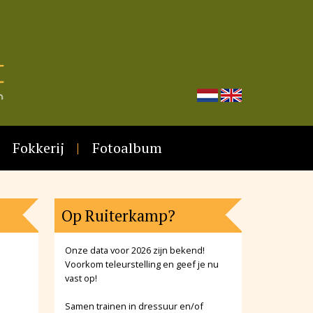
Fokkerij
Fotoalbum
Op Ruiterkamp?
Onze data voor 2026 zijn bekend!
Voorkom teleurstelling en geef je nu
vast op!
Samen trainen in dressuur en/of