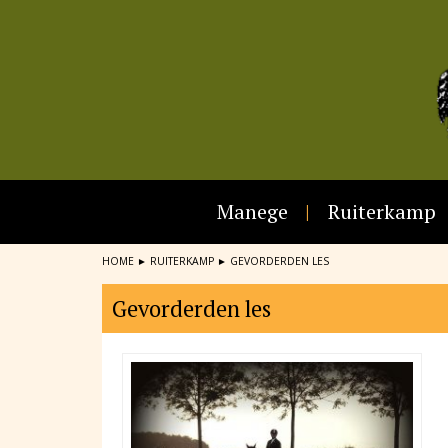
Manege
Ruiterkamp
HOME
►
RUITERKAMP
►
GEVORDERDEN LES
Gevorderden les