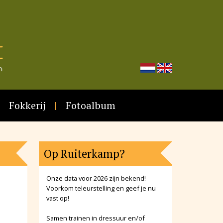
Fokkerij
Fotoalbum
Op Ruiterkamp?
Onze data voor 2026 zijn bekend!
Voorkom teleurstelling en geef je nu
vast op!
Samen trainen in dressuur en/of