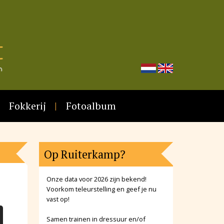
Fokkerij
Fotoalbum
Op Ruiterkamp?
Onze data voor 2026 zijn bekend!
Voorkom teleurstelling en geef je nu
vast op!
Samen trainen in dressuur en/of