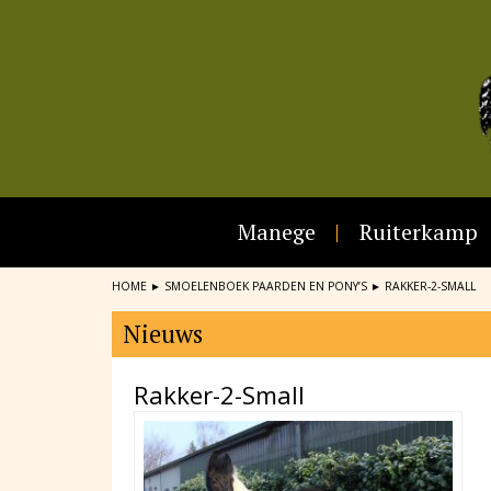
Manege
Ruiterkamp
HOME
►
SMOELENBOEK PAARDEN EN PONY’S
►
RAKKER-2-SMALL
Nieuws
Rakker-2-Small