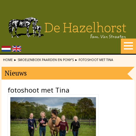
HOME
►
SMOELENBOEK PAARDEN EN PONY’S
►
FOTOSHOOT MET TINA
Nieuws
fotoshoot met Tina