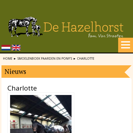
HOME
►
SMOELENBOEK PAARDEN EN PONY’S
►
CHARLOTTE
Nieuws
Charlotte