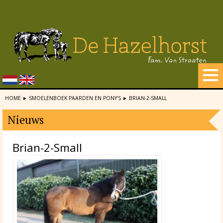
HOME
►
SMOELENBOEK PAARDEN EN PONY’S
►
BRIAN-2-SMALL
Nieuws
Brian-2-Small