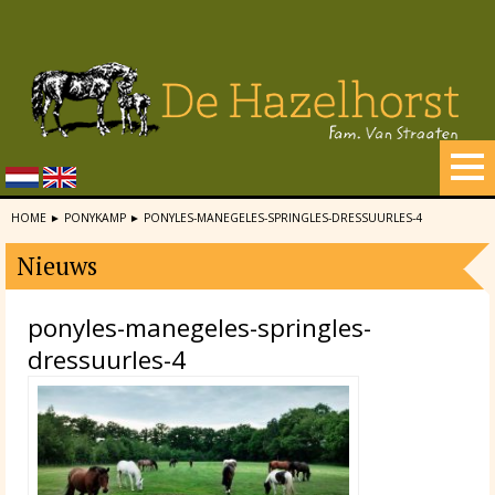
HOME
►
PONYKAMP
►
PONYLES-MANEGELES-SPRINGLES-DRESSUURLES-4
Nieuws
ponyles-manegeles-springles-
dressuurles-4