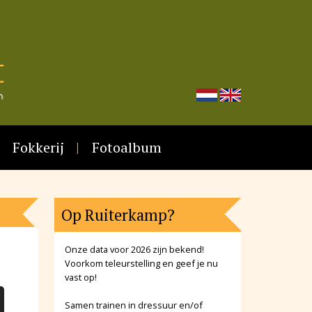
Fokkerij
Fotoalbum
Op Ruiterkamp?
Onze data voor 2026 zijn bekend!
Voorkom teleurstelling en geef je nu
vast op!
Samen trainen in dressuur en/of