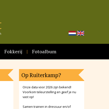
Fokkerij
Fotoalbum
Op Ruiterkamp?
Onze data voor 2026 zijn bekend!
Voorkom teleurstelling en geef je nu
vast op!
Samen trainen in dressuur en/of