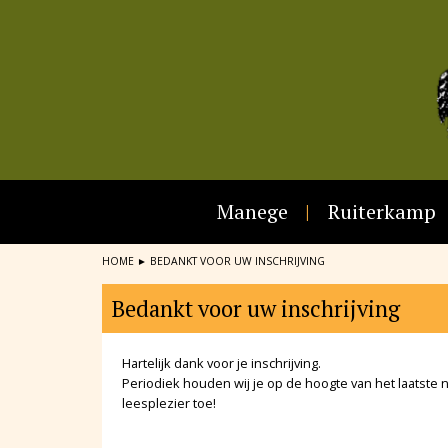
Manege
Ruiterkamp
HOME
►
BEDANKT VOOR UW INSCHRIJVING
Bedankt voor uw inschrijving
Hartelijk dank voor je inschrijving.
Periodiek houden wij je op de hoogte van het laatste
leesplezier toe!